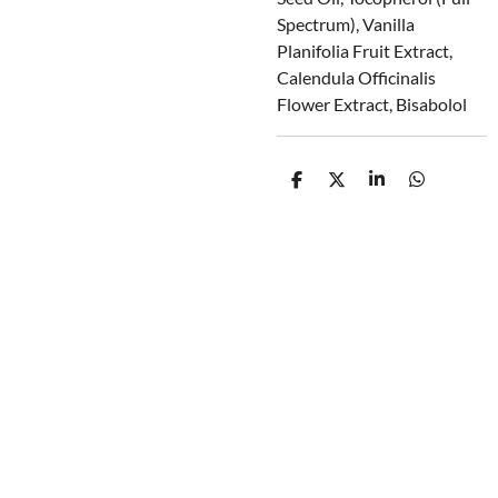
Spectrum), Vanilla
Planifolia Fruit Extract,
Calendula Officinalis
Flower Extract, Bisabolol
D
D
S
D
e
e
h
e
l
e
a
l
e
l
r
e
n
e
n