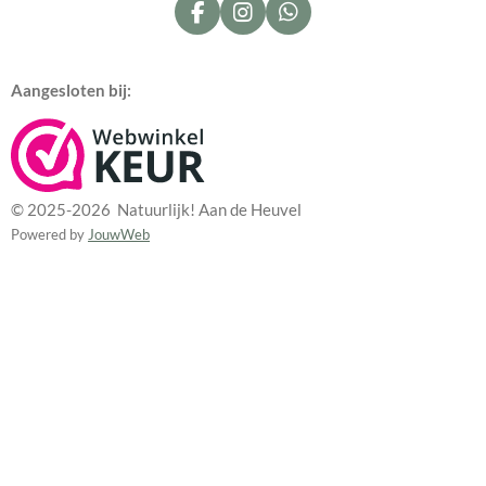
F
I
W
a
n
h
c
s
a
e
t
t
Aangesloten bij:
b
a
s
o
g
A
o
r
p
k
a
p
m
© 2025-2026 Natuurlijk! Aan de Heuvel
Powered by
JouwWeb