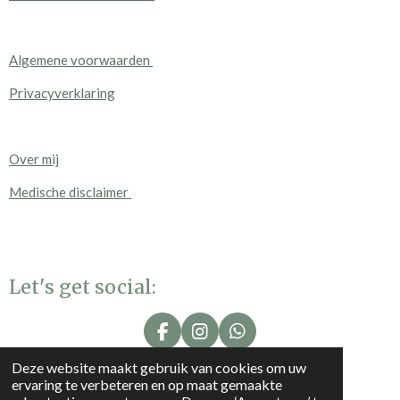
Algemene voorwaarden
Privacyverklaring
Over mij
Medische disclaimer
Let's get social:
F
I
W
a
n
h
Deze website maakt gebruik van cookies om uw
c
s
a
ervaring te verbeteren en op maat gemaakte
e
t
t
Aangesloten bij: