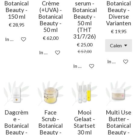
Botanical
Crème
serum -
Botanical
Beauty -
(+UVA) -
Botanical
Beauty -
150 ml
Botanical
Beauty -
Diverse
Beauty -
50 ml
Varianten
€ 28,95
50 ml
(THT
€ 19,95
31/7/26)
€ 62,00
In winkelwagen
€ 25,00
€ 57,00
In winkelwagen
In winkelwag
In winkelwagen
Dagcrèm
Face
Mooi
Multi Use
e -
Scrub -
Gelaat -
Butter -
Botanical
Botanical
Startset
Botanical
Beauty -
Beauty -
30 ml
Beauty -