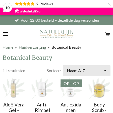
×
2
Reviews
10
Voor 12:00 besteld = dezelfde dag verzonden
Home
»
Huidverzorging
»
Botanical Beauty
Botanical Beauty
11 resultaten
Sorteer:
OP = OP
Aloë Vera
Anti-
Antioxida
Body
Gel -
Rimpel
nten
Scrub -