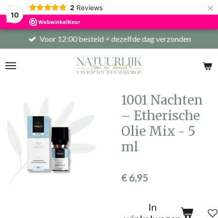
×
2
Reviews
10
Voor 12:00 besteld = dezelfde dag verzonden
1001 Nachten
– Etherische
Olie Mix - 5
ml
€ 6,95
In