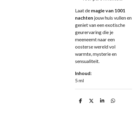
Laat de
magie van 1001
nachten
jouw huis vullen en
geniet van een exotische
geurervaring die je
meeneemt naar een
oosterse wereld vol
warmte, mysterie en
sensualiteit.
Inhoud:
5 ml
D
D
S
D
e
e
h
e
l
e
a
l
e
l
r
e
n
e
n