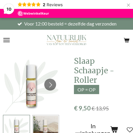
×
2
Reviews
10
Voor 12:00 besteld = dezelfde dag verzonden
Slaap
Schaapje -
Roller
OP = OP
€ 9,50
€ 13,95
In