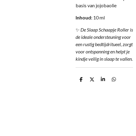
basis van jojobaolie
Inhoud:
10 ml
✨
De Slaap Schaapje Roller is
de ideale ondersteuning voor
een rustig bedtijdritueel, zorgt
voor ontspanning en helpt je
kindje veilig in slaap te vallen.
D
D
S
D
e
e
h
e
l
e
a
l
e
l
r
e
n
e
n