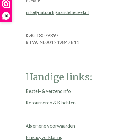
E-mail:
info@natuurlijkaandeheuvel.nl
10
KvK:
18079897
BTW:
NL001949847B11
Handige links:
Bestel- & verzendinfo
Retourneren & Klachten
Algemene voorwaarden
Privacyverklaring