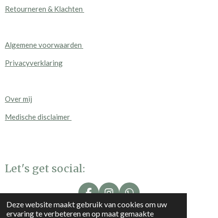
Retourneren & Klachten
Algemene voorwaarden
Privacyverklaring
Over mij
Medische disclaimer
Let's get social:
F
I
W
Deze website maakt gebruik van cookies om uw
a
n
h
ervaring te verbeteren en op maat gemaakte
c
s
a