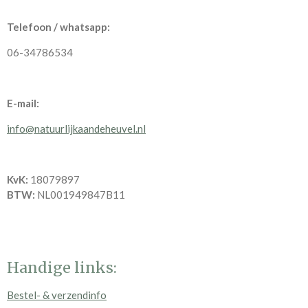
Telefoon / whatsapp:
06-34786534
E-mail:
info@natuurlijkaandeheuvel.nl
KvK:
18079897
BTW:
NL001949847B11
Handige links:
Bestel- & verzendinfo